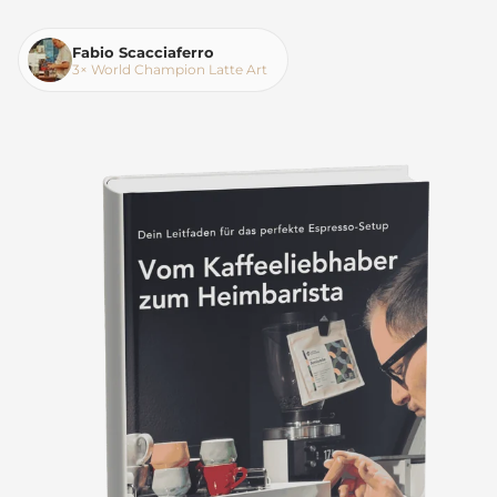
Fabio Scacciaferro
3× World Champion Latte Art